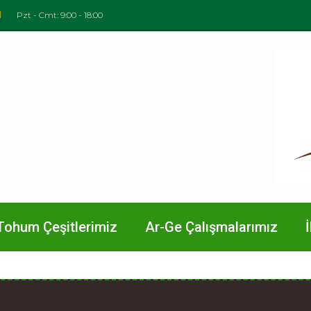
Pzt - Cmt: 9:00 - 18:00
Tohum Çeşitlerimiz
Ar-Ge Çalışmalarımız
İ