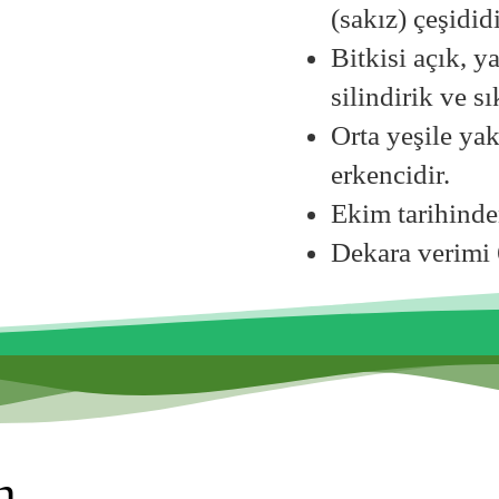
(sakız) çeşididi
Bitkisi açık, y
silindirik ve sı
Orta yeşile ya
erkencidir.
Ekim tarihinde
Dekara verimi 
h