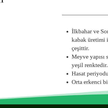
İlkbahar ve Son
kabak üretimi i
çeşittir.
Meyve yapısı s
yeşil renktedir.
Hasat periyodu 
Orta erkenci bir