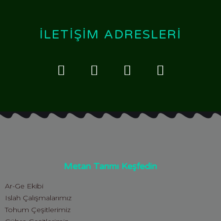
İLETIŞIM ADRESLERI
Metan Tarımı Keşfedin
Ar-Ge Ekibi
Islah Çalışmalarımız
Tohum Çeşitlerimiz