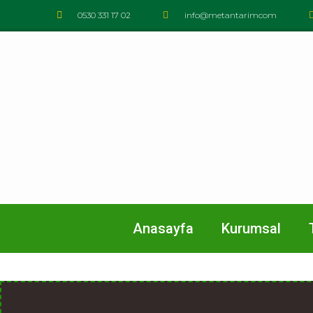
0530 331 17 02
info@metantarimcom
Anasayfa
Kurumsal