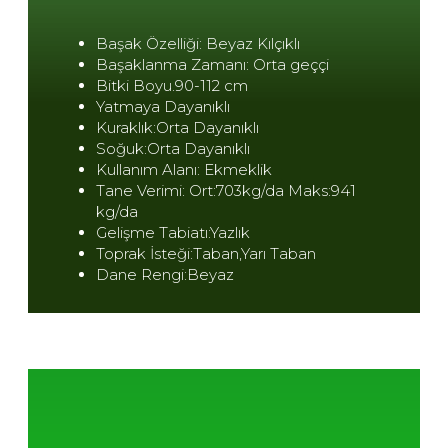
Başak Özelliği: Beyaz Kılçıklı
Başaklanma Zamanı: Orta geççi
Bitki Boyu.90-112 cm
Yatmaya Dayanıklı
Kuraklık:Orta Dayanıklı
Soğuk:Orta Dayanıklı
Kullanım Alanı: Ekmeklik
Tane Verimi: Ort:703kg/da Maks:941
kg/da
Gelişme Tabiatı:Yazlık
Toprak İsteği:Taban,Yarı Taban
Dane Rengi:Beyaz